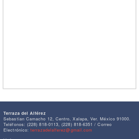
Terraza del Alférez
Sebastian Camacho 12, Centro, Xalapa, Ver. México 91000.
Teléfonos: (228) 818-0113, (228) 818-6351 / Correo
Electrónico:
terrazadelalferez@gmail.com